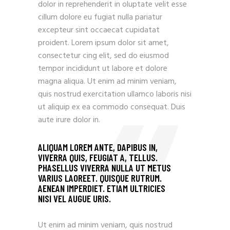
dolor in reprehenderit in oluptate velit esse
cillum dolore eu fugiat nulla pariatur
excepteur sint occaecat cupidatat
proident. Lorem ipsum dolor sit amet,
consectetur cing elit, sed do eiusmod
tempor incididunt ut labore et dolore
magna aliqua. Ut enim ad minim veniam,
quis nostrud exercitation ullamco laboris nisi
ut aliquip ex ea commodo consequat. Duis
aute irure dolor in.
ALIQUAM LOREM ANTE, DAPIBUS IN,
VIVERRA QUIS, FEUGIAT A, TELLUS.
PHASELLUS VIVERRA NULLA UT METUS
VARIUS LAOREET. QUISQUE RUTRUM.
AENEAN IMPERDIET. ETIAM ULTRICIES
NISI VEL AUGUE URIS.
Ut enim ad minim veniam, quis nostrud