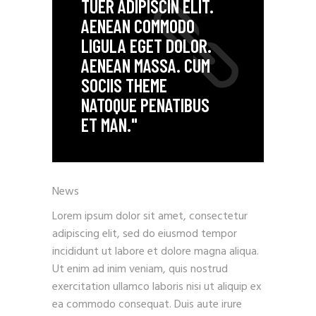
TUER ADIPISCIN ELIT.
AENEAN COMMODO
LIGULA EGET DOLOR.
AENEAN MASSA. CUM
SOCIIS THEME
NATOQUE PENATIBUS
ET MAN."
News
Lorem ipsum dolor sit amet, consectetur
adipiscing elit, sed do eiusmod tempor
incididunt ut labore et dolore magna aliqua.
Ut enim ad inim veniam, quis nostrud
exercitation ullamco laboris nisi ut aliquip ex
ea commodo consequat. Duis aute irure