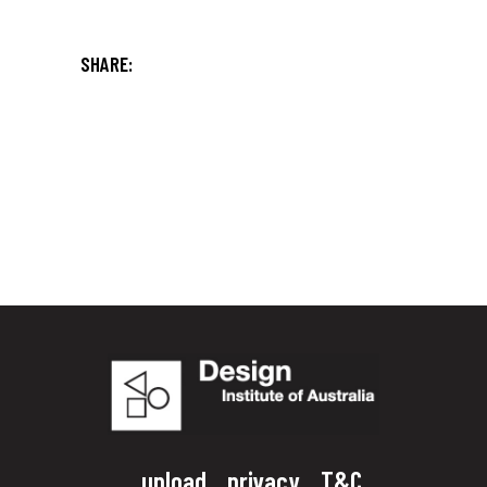
SHARE:
upload
privacy
T&C