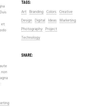
TAGS:
gna
Art
Branding
Colors
Creative
 Duis
Design
Digital
Ideas
Marketing
 et
Photography
Project
modo
Technology
SHARE:
 aute
t non
magna
t
keting